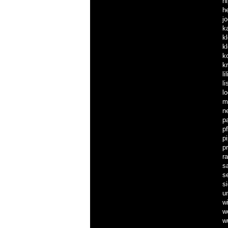
h
h
j
k
k
k
k
k
li
li
l
m
n
p
pf
p
p
r
s
s
s
u
w
w
w