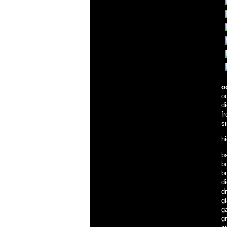
o
o
d
f
s
h
b
b
b
d
dr
g
g
g