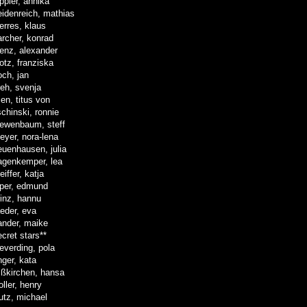
ippler, annika
eidenreich, mathias
oerres, klaus
archer, konrad
lenz, alexander
lotz, franziska
och, jan
reh, svenja
lien, titus von
schinski, ronnie
oewenbaum, steff
eyer, nora-lena
euenhausen, julia
agenkemper, lea
eiffer, katja
iper, edmund
rinz, hannu
aeder, eva
ander, maike
ecret stars**
ieverding, pola
nger, kata
ißkirchen, hansa
oller, henry
utz, michael