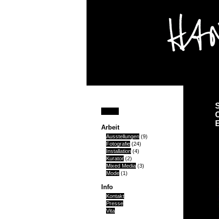
Home
E
Arbeit
Ausstellungen
(9)
Fotografie
(24)
Installation
(4)
Kurator
(2)
Mixed Media
(3)
Mode
(1)
Info
Kontakt
Presse
Vita