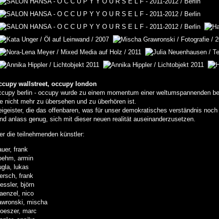
ccupy wallstreet, occupy london
ccupy berlin - occupy wurde zu einem momentum einer weltumspannenden b
ie nicht mehr zu übersehen und zu überhören ist.
reigeister, die das offenbaren, was für unser demokratisches verständnis noch v
ind anlass genug, sich mit dieser neuen realität auseinanderzusetzen.
ier die teilnehmenden künstler:
auer, frank
oehm, armin
ugla, lukas
iersch, frank
essler, björn
laenzel, nico
awronski, mischa
roeszer, marc