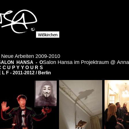
«
Neue Arbeiten 2009-2010
Salon Hansa im Projektraum @ Anna
SALON HANSA - O
C C U P Y Y O U R S
 L F - 2011-2012 / Berlin